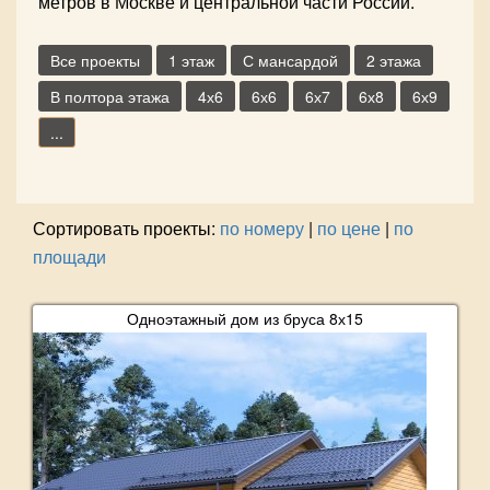
метров в Москве и центральной части России.
Все проекты
1 этаж
С мансардой
2 этажа
В полтора этажа
4х6
6х6
6х7
6х8
6х9
...
Сортировать проекты:
по номеру
|
по цене
|
по
площади
Одноэтажный дом из бруса 8х15