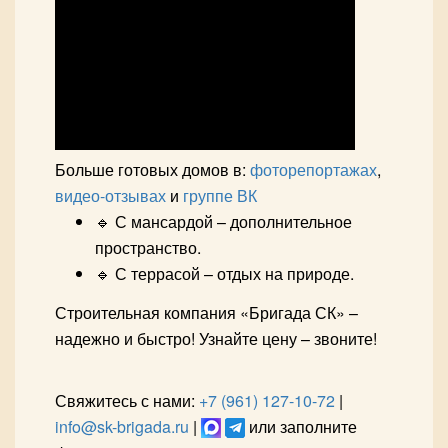
Больше готовых домов в:
фоторепортажах
,
видео-отзывах
и
группе ВК
🔹 С мансардой – дополнительное
пространство.
🔹 С террасой – отдых на природе.
Строительная компания «Бригада СК» –
надежно и быстро! Узнайте цену – звоните!
Свяжитесь с нами:
+7 (961) 127-10-72
|
info@sk-brigada.ru
|
или заполните