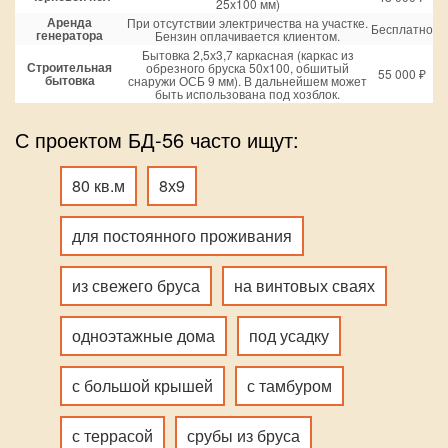
25х100 мм)
Аренда
При отсутствии электричества на участке.
Бесплатно
генератора
Бензин оплачивается клиентом.
Бытовка 2,5х3,7 каркасная (каркас из
Строительная
обрезного бруска 50х100, обшитый
55 000 ₽
бытовка
снаружи ОСБ 9 мм). В дальнейшем может
быть использована под хозблок.
С проектом БД-56 часто ищут:
80 кв.м
8х9
для постоянного проживания
из свежего бруса
на винтовых сваях
одноэтажные дома
под усадку
с большой крышей
с тамбуром
с террасой
срубы из бруса