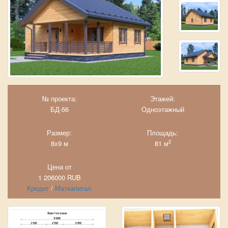
№ проекта:
Этажей:
БД-56
Одноэтажный
Размер:
Площадь:
2
8х9 м
81 м
Цена от
1 206000
RUB
Кредит
/
Маткапитал