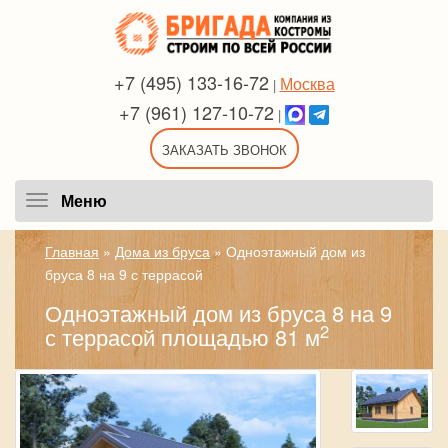
+7 (495) 133-16-72
Москва
|
+7 (961) 127-10-72
|
ЗАКАЗАТЬ ЗВОНОК
Меню
Меню
Главная
»
Дома из бруса
»
Одноэтажный дом из
бруса 8 на 9 с террасой
Одноэтажный дом из бруса 8 на 9
2
с террасой площадью 81 м