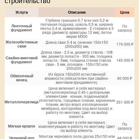
строительство
Услуга
Описание
Цена
Глубина траншеи 0,7 м из них 0,2 м
песчаная подушка, цоколь 0,5 м, ширина
Ленточный
По
ленты 0,4 м, армирование - 2 стержня в 3
фундамент
запросу
ряда (диаметр арматуры 12 мм), бетон
марки М300
Железобетонные
Длина сваи 3-4 м, сечение 150х150
174 000 ₽
сваи
(200х200) мм.
Длина сваи - 2,5 м, диаметр ствола - 108
мм, диаметр лопасти - 300 мм, толщина
Свайно-винтовой
лопасти - 5мм, толщина стенки ствола
145 000 ₽
фундамент
сваи - 5 мм, оголовок - 150х150 или
200х200 мм
Из бруса 150х200 естественной
Обвязочный
влажности (обязателен при свайно-
60 000 ₽
венец
винтовом фундаменте).
Цена включает в себя материал
(металлочерепица 0.45 с доборными
элементами - коньки, подконьковой
уплотнитель, торцевые планки, карнизные
Металлочерепица
351 000 ₽
планки, ветро-влаго изоляционная
мембрана, контррейка под вентзазор) и
работу по монтажу. Цвет на выбор
клиента.
Цена включает в себя материал,
По
Мягкая кровля
комплектующие и работу по монтажу. Цвет
запросу
на выбор клиента.
Монтаж чернового пола (доска 25х150 или
Черновой пол
48 000 ₽