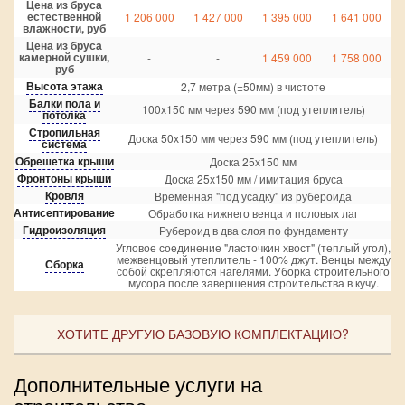
Цена из бруса
естественной
1 206 000
1 427 000
1 395 000
1 641 000
влажности, руб
Цена из бруса
камерной сушки,
-
-
1 459 000
1 758 000
руб
Высота этажа
2,7 метра (±50мм) в чистоте
Балки пола и
100х150 мм через 590 мм (под утеплитель)
потолка
Стропильная
Доска 50х150 мм через 590 мм (под утеплитель)
система
Обрешетка крыши
Доска 25х150 мм
Фронтоны крыши
Доска 25х150 мм / имитация бруса
Кровля
Временная "под усадку" из рубероида
Антисептирование
Обработка нижнего венца и половых лаг
Гидроизоляция
Рубероид в два слоя по фундаменту
Угловое соединение "ласточкин хвост" (теплый угол),
межвенцовый утеплитель - 100% джут. Венцы между
Сборка
собой скрепляются нагелями. Уборка строительного
мусора после завершения строительства в кучу.
ХОТИТЕ ДРУГУЮ БАЗОВУЮ КОМПЛЕКТАЦИЮ?
Дополнительные услуги на