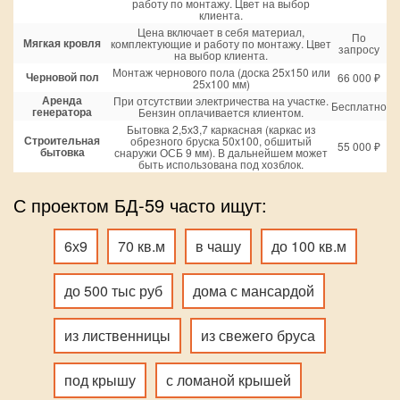
работу по монтажу. Цвет на выбор
клиента.
Цена включает в себя материал,
По
Мягкая кровля
комплектующие и работу по монтажу. Цвет
запросу
на выбор клиента.
Монтаж чернового пола (доска 25х150 или
Черновой пол
66 000 ₽
25х100 мм)
Аренда
При отсутствии электричества на участке.
Бесплатно
генератора
Бензин оплачивается клиентом.
Бытовка 2,5х3,7 каркасная (каркас из
Строительная
обрезного бруска 50х100, обшитый
55 000 ₽
бытовка
снаружи ОСБ 9 мм). В дальнейшем может
быть использована под хозблок.
С проектом БД-59 часто ищут:
6х9
70 кв.м
в чашу
до 100 кв.м
до 500 тыс руб
дома с мансардой
из лиственницы
из свежего бруса
под крышу
с ломаной крышей