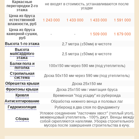
Каркасные
не входят в стоимость, устанавливаются после
перегородки 2-го
усадки
этажа
Цена из бруса
естественной
1 243 000
1 433 000
1 433 000
1 591 000
влажности, руб
Цена из бруса
камерной сушки,
-
-
1 509 000
1 679 000
руб
Высота 1-го этажа
2,7 метра (±50мм) в чистоте
Высота
мансардного
2,5 метра (±50мм) в чистоте
этажа
Балки пола и
100х150 мм через 590 мм (под утеплитель)
потолка
Стропильная
Доска 50х150 мм через 590 мм (под утеплитель)
система
Обрешетка крыши
Доска 25х150 мм
Фронтоны крыши
Доска 25х150 мм / имитация бруса
Кровля
Временная "под усадку" из рубероида
Антисептирование
Обработка нижнего венца и половых лаг
Гидроизоляция
Рубероид в два слоя по фундаменту
Угловое соединение "ласточкин хвост" (теплый угол),
межвенцовый утеплитель - 100% джут. Венцы между
Сборка
собой скрепляются нагелями. Уборка строительного
мусора после завершения строительства в кучу.