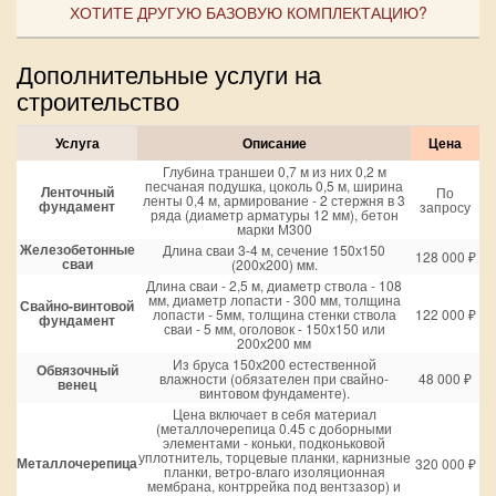
ХОТИТЕ ДРУГУЮ БАЗОВУЮ КОМПЛЕКТАЦИЮ?
Дополнительные услуги на
строительство
Услуга
Описание
Цена
Глубина траншеи 0,7 м из них 0,2 м
песчаная подушка, цоколь 0,5 м, ширина
Ленточный
По
ленты 0,4 м, армирование - 2 стержня в 3
фундамент
запросу
ряда (диаметр арматуры 12 мм), бетон
марки М300
Железобетонные
Длина сваи 3-4 м, сечение 150х150
128 000 ₽
сваи
(200х200) мм.
Длина сваи - 2,5 м, диаметр ствола - 108
мм, диаметр лопасти - 300 мм, толщина
Свайно-винтовой
лопасти - 5мм, толщина стенки ствола
122 000 ₽
фундамент
сваи - 5 мм, оголовок - 150х150 или
200х200 мм
Из бруса 150х200 естественной
Обвязочный
влажности (обязателен при свайно-
48 000 ₽
венец
винтовом фундаменте).
Цена включает в себя материал
(металлочерепица 0.45 с доборными
элементами - коньки, подконьковой
уплотнитель, торцевые планки, карнизные
Металлочерепица
320 000 ₽
планки, ветро-влаго изоляционная
мембрана, контррейка под вентзазор) и