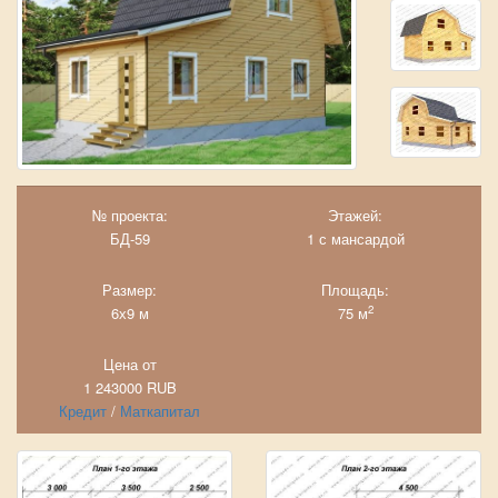
№ проекта:
Этажей:
БД-59
1 с мансардой
Размер:
Площадь:
2
6х9 м
75 м
Цена от
1 243000
RUB
Кредит
/
Маткапитал