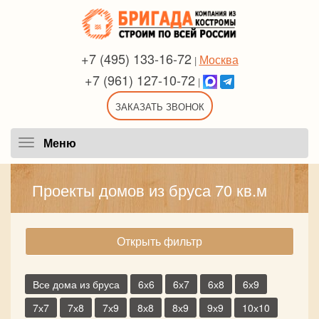
+7 (495) 133-16-72
Москва
|
+7 (961) 127-10-72
|
ЗАКАЗАТЬ ЗВОНОК
Меню
Меню
Проекты домов из бруса 70 кв.м
Открыть фильтр
Все дома из бруса
6х6
6х7
6х8
6х9
7х7
7х8
7х9
8х8
8х9
9х9
10х10