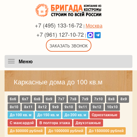
+7 (495) 133-16-72
Москва
|
+7 (961) 127-10-72
|
ЗАКАЗАТЬ ЗВОНОК
Меню
Меню
Каркасные дома до 100 кв.м
6х6
6х7
6х8
6х9
7х7
7х8
7х9
7х10
8х8
8х9
8х10
8х11
8х12
9х9
9х10
9х11
9х12
10х10
До 100 кв. м
До 150 кв. м
До 200 кв. м
Одноэтажные
С мансардой
В полтора этажа
Двухэтажные
До 500000 рублей
До 1000000 рублей
До 1500000 рублей