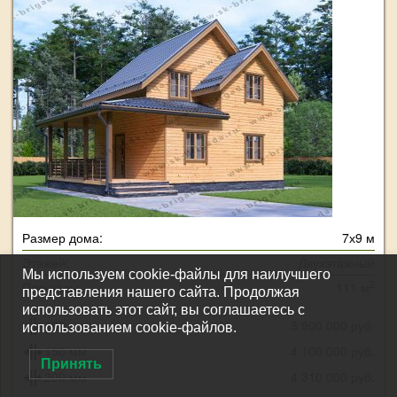
Размер дома:
7х9 м
Этажей:
Двухэтажный
Мы используем cookie-файлы для наилучшего
2
Площадь:
111 м
представления нашего сайта. Продолжая
использовать этот сайт, вы соглашаетесь с
100 мм
3 900 000 руб.
использованием cookie-файлов.
150 мм
4 100 000 руб.
Принять
200 мм
4 310 000 руб.