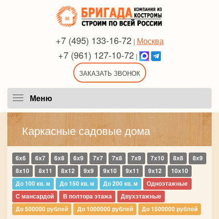
+7 (495) 133-16-72
Москва
|
+7 (961) 127-10-72
|
ЗАКАЗАТЬ ЗВОНОК
Меню
Меню
Каркасные садовые дома
6х6
6х7
6х8
6х9
7х7
7х8
7х9
7х10
8х8
8х9
8х10
8х11
8х12
9х9
9х10
9х11
9х12
10х10
До 100 кв. м
До 150 кв. м
До 200 кв. м
Одноэтажные
С мансардой
В полтора этажа
Двухэтажные
До 500000 рублей
До 1000000 рублей
До 1500000 рублей