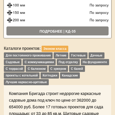
100 мм
По запросу
150 мм
По запросу
200 мм
По запросу
ПОДРОБНЕЕ | КД-35
Каталоги проектов:
Эконом класса
Для постоянного проживания
Летние
Гостевые
Дачные
Садовые
С коммуникациями
Под отделку
На фундаменте
С террасой
С балконом
С эркером
С баней
проекты с котельной
Коттеджи
Канадские
Лучшие каркасно-щитовые
Компания Бригада строит недорогие каркасные
садовые дома под ключ по цене от 362000 до
654000 руб. Более 17 готовых проектов для сада
площадью: от 33 до 85 кв.м. Щитовые садовые