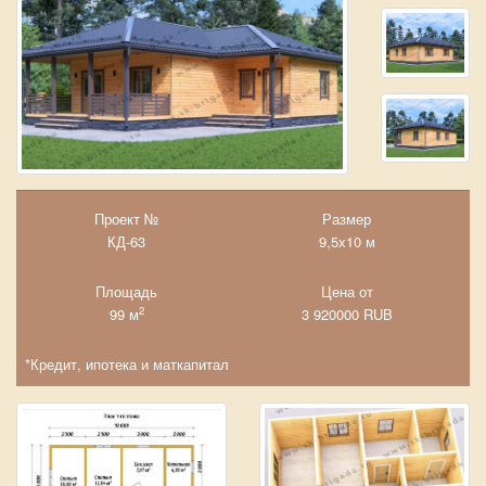
Проект №
Размер
КД-63
9,5х10 м
Площадь
Цена от
2
99 м
3 920000
RUB
*Кредит, ипотека и маткапитал