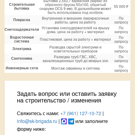
Бытовка 2,5х3,7 каркасная (каркас из
Строительная
обрезного бруска 50х100, обшитый
55 000 ₽
бытовка
снаружи ОСБ 9 мм). В дальнейшем может
быть использована под хозблок.
Внутренние и внешние лакокрасочные
По
Покраска
работы, цена за работу
запросу
Установка снегоудержателей на крышу
По
Снегозадержатели
дома, цена за работу + материал
запросу
Водосточная
По
Пластиковая, цена за работу + материал
система
запросу
Разводка скрытой электрики и
По
Электрика
осветительных приборов
запросу
Разводка труб ГВС, ХВС,
По
Сантехника
канализационных труб до мокрых зон
запросу
По
Инженерные сети
Монтаж скважины и септика
запросу
Задать вопрос или оставить заявку
на строительство / изменения
Свяжитесь с нами:
+7 (961) 127-10-72
|
info@sk-brigada.ru
|
или заполните
форму ниже: