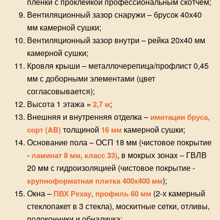
пленки с проклейкой профессиональным скотчем;
Вентиляционный зазор снаружи – брусок 40х40
мм камерной сушки;
Вентиляционный зазор внутри – рейка 20х40 мм
камерной сушки;
Кровля крыши – металлочерепица/профлист 0,45
мм с доборными элементами (цвет
согласовывается);
Высота 1 этажа =
;
2,7 м
Внешняя и внутренняя отделка –
имитации бруса,
толщиной
камерной сушки;
сорт (AB)
16 мм
Основание пола – ОСП 18 мм (чистовое покрытие
-
, в мокрых зонах – ГВЛВ
ламинат 8 мм, класс 33)
20 мм с гидроизоляцией (чистовое покрытие -
);
крупноформатная плитка 400х400 мм
Окна –
(2-х камерный
ПВХ Рехау, профиль 60 мм
стеклопакет в 3 стекла), москитные сетки, отливы,
подоконники и обналичка;