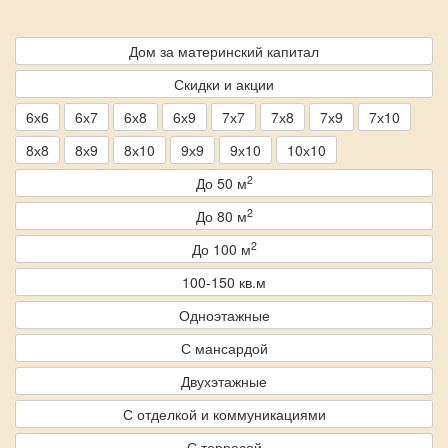
Дом за материнский капитал
Скидки и акции
6х6
6х7
6х8
6х9
7х7
7х8
7х9
7х10
8х8
8х9
8х10
9х9
9х10
10х10
2
До 50 м
2
До 80 м
2
До 100 м
100-150 кв.м
Одноэтажные
С мансардой
Двухэтажные
С отделкой и коммуникациями
С террасой