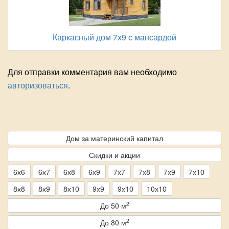
Каркасный дом 7х9 с мансардой
Для отправки комментария вам необходимо
авторизоваться
.
Дом за материнский капитал
Скидки и акции
6х6
6х7
6х8
6х9
7х7
7х8
7х9
7х10
8х8
8х9
8х10
9х9
9х10
10х10
2
До 50 м
2
До 80 м