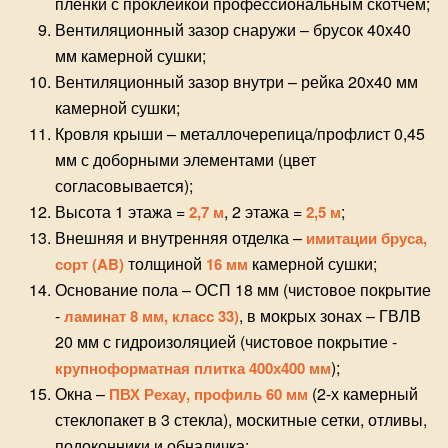
пленки с проклейкой профессиональным скотчем;
Вентиляционный зазор снаружи – брусок 40х40
мм камерной сушки;
Вентиляционный зазор внутри – рейка 20х40 мм
камерной сушки;
Кровля крыши – металлочерепица/профлист 0,45
мм с доборными элементами (цвет
согласовывается);
Высота 1 этажа =
, 2 этажа =
;
2,7 м
2,5 м
Внешняя и внутренняя отделка –
имитации бруса,
толщиной
камерной сушки;
сорт (AB)
16 мм
Основание пола – ОСП 18 мм (чистовое покрытие
-
, в мокрых зонах – ГВЛВ
ламинат 8 мм, класс 33)
20 мм с гидроизоляцией (чистовое покрытие -
);
крупноформатная плитка 400х400 мм
Окна –
(2-х камерный
ПВХ Рехау, профиль 60 мм
стеклопакет в 3 стекла), москитные сетки, отливы,
подоконники и обналичка;