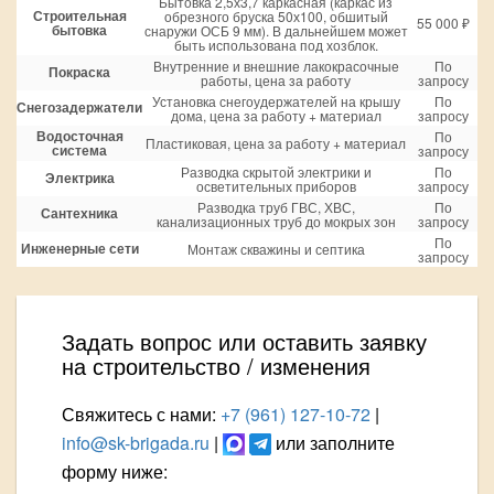
Бытовка 2,5х3,7 каркасная (каркас из
Строительная
обрезного бруска 50х100, обшитый
55 000 ₽
бытовка
снаружи ОСБ 9 мм). В дальнейшем может
быть использована под хозблок.
Внутренние и внешние лакокрасочные
По
Покраска
работы, цена за работу
запросу
Установка снегоудержателей на крышу
По
Снегозадержатели
дома, цена за работу + материал
запросу
Водосточная
По
Пластиковая, цена за работу + материал
система
запросу
Разводка скрытой электрики и
По
Электрика
осветительных приборов
запросу
Разводка труб ГВС, ХВС,
По
Сантехника
канализационных труб до мокрых зон
запросу
По
Инженерные сети
Монтаж скважины и септика
запросу
Задать вопрос или оставить заявку
на строительство / изменения
Свяжитесь с нами:
+7 (961) 127-10-72
|
info@sk-brigada.ru
|
или заполните
форму ниже: