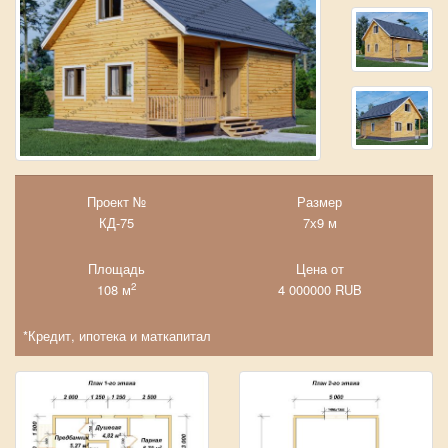
Проект №
Размер
КД-75
7х9 м
Площадь
Цена от
2
108 м
4 000000
RUB
*Кредит, ипотека и маткапитал