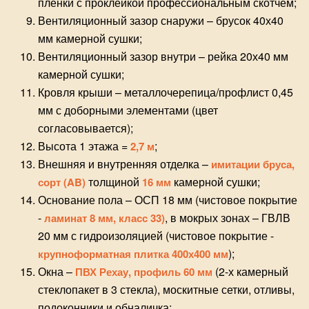
пленки с проклейкой профессиональным скотчем;
Вентиляционный зазор снаружи – брусок 40х40
мм камерной сушки;
Вентиляционный зазор внутри – рейка 20х40 мм
камерной сушки;
Кровля крыши – металлочерепица/профлист 0,45
мм с доборными элементами (цвет
согласовывается);
Высота 1 этажа =
;
2,7 м
Внешняя и внутренняя отделка –
имитации бруса,
толщиной
камерной сушки;
сорт (AB)
16 мм
Основание пола – ОСП 18 мм (чистовое покрытие
-
, в мокрых зонах – ГВЛВ
ламинат 8 мм, класс 33)
20 мм с гидроизоляцией (чистовое покрытие -
);
крупноформатная плитка 400х400 мм
Окна –
(2-х камерный
ПВХ Рехау, профиль 60 мм
стеклопакет в 3 стекла), москитные сетки, отливы,
подоконники и обналичка;