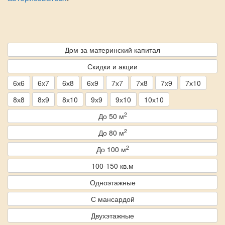
Дом за материнский капитал
Скидки и акции
6х6
6х7
6х8
6х9
7х7
7х8
7х9
7х10
8х8
8х9
8х10
9х9
9х10
10х10
2
До 50 м
2
До 80 м
2
До 100 м
100-150 кв.м
Одноэтажные
С мансардой
Двухэтажные