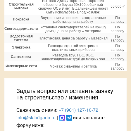
Бытовка 2,5х3,7 каркасная (каркас из
Строительная
обрезного бруска 50х100, обшитый
55 000 ₽
бытовка
снаружи ОСБ 9 мм). В дальнейшем может
быть использована под хозблок.
Внутренние и внешние лакокрасочные
По
Покраска
работы, цена за работу
запросу
Установка снегоудержателей на крышу
По
Снегозадержатели
дома, цена за работу + материал
запросу
Водосточная
По
Пластиковая, цена за работу + материал
система
запросу
Разводка скрытой электрики и
По
Электрика
осветительных приборов
запросу
Разводка труб ГВС, ХВС,
По
Сантехника
канализационных труб до мокрых зон
запросу
По
Инженерные сети
Монтаж скважины и септика
запросу
Задать вопрос или оставить заявку
на строительство / изменения
Свяжитесь с нами:
+7 (961) 127-10-72
|
info@sk-brigada.ru
|
или заполните
форму ниже: