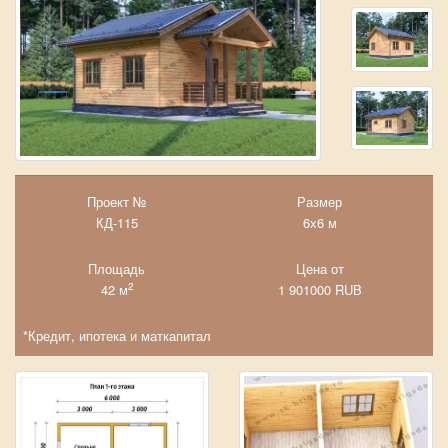
Проект №
Размер
КД-115
6х6 м
Площадь
Цена от
2
42 м
1 901000
RUB
*Кредит, ипотека и маткапитал