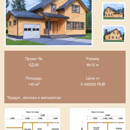
Проект №
Размер
КД-62
8х12 м
Площадь
Цена от
2
145 м
5 430000
RUB
*Кредит, ипотека и маткапитал