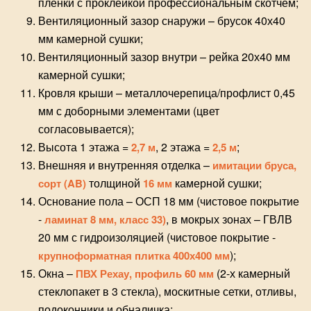
пленки с проклейкой профессиональным скотчем;
Вентиляционный зазор снаружи – брусок 40х40
мм камерной сушки;
Вентиляционный зазор внутри – рейка 20х40 мм
камерной сушки;
Кровля крыши – металлочерепица/профлист 0,45
мм с доборными элементами (цвет
согласовывается);
Высота 1 этажа =
, 2 этажа =
;
2,7 м
2,5 м
Внешняя и внутренняя отделка –
имитации бруса,
толщиной
камерной сушки;
сорт (AB)
16 мм
Основание пола – ОСП 18 мм (чистовое покрытие
-
, в мокрых зонах – ГВЛВ
ламинат 8 мм, класс 33)
20 мм с гидроизоляцией (чистовое покрытие -
);
крупноформатная плитка 400х400 мм
Окна –
(2-х камерный
ПВХ Рехау, профиль 60 мм
стеклопакет в 3 стекла), москитные сетки, отливы,
подоконники и обналичка;