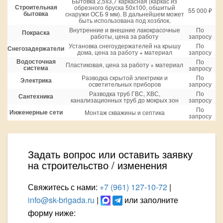
Бытовка 2,5х3,7 каркасная (каркас из
Строительная
обрезного бруска 50х100, обшитый
55 000 ₽
бытовка
снаружи ОСБ 9 мм). В дальнейшем может
быть использована под хозблок.
Внутренние и внешние лакокрасочные
По
Покраска
работы, цена за работу
запросу
Установка снегоудержателей на крышу
По
Снегозадержатели
дома, цена за работу + материал
запросу
Водосточная
По
Пластиковая, цена за работу + материал
система
запросу
Разводка скрытой электрики и
По
Электрика
осветительных приборов
запросу
Разводка труб ГВС, ХВС,
По
Сантехника
канализационных труб до мокрых зон
запросу
По
Инженерные сети
Монтаж скважины и септика
запросу
Задать вопрос или оставить заявку
на строительство / изменения
Свяжитесь с нами:
+7 (961) 127-10-72
|
info@sk-brigada.ru
|
или заполните
форму ниже: