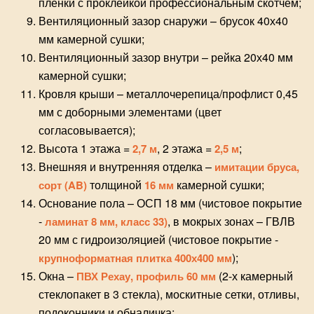
пленки с проклейкой профессиональным скотчем;
Вентиляционный зазор снаружи – брусок 40х40
мм камерной сушки;
Вентиляционный зазор внутри – рейка 20х40 мм
камерной сушки;
Кровля крыши – металлочерепица/профлист 0,45
мм с доборными элементами (цвет
согласовывается);
Высота 1 этажа =
, 2 этажа =
;
2,7 м
2,5 м
Внешняя и внутренняя отделка –
имитации бруса,
толщиной
камерной сушки;
сорт (AB)
16 мм
Основание пола – ОСП 18 мм (чистовое покрытие
-
, в мокрых зонах – ГВЛВ
ламинат 8 мм, класс 33)
20 мм с гидроизоляцией (чистовое покрытие -
);
крупноформатная плитка 400х400 мм
Окна –
(2-х камерный
ПВХ Рехау, профиль 60 мм
стеклопакет в 3 стекла), москитные сетки, отливы,
подоконники и обналичка;