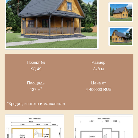
Проект №
Размер
КД-49
8х8 м
Площадь
Цена от
2
127 м
4 400000
RUB
*Кредит, ипотека и маткапитал