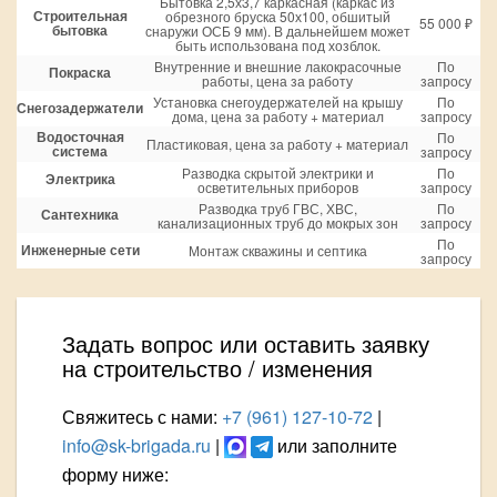
Бытовка 2,5х3,7 каркасная (каркас из
Строительная
обрезного бруска 50х100, обшитый
55 000 ₽
бытовка
снаружи ОСБ 9 мм). В дальнейшем может
быть использована под хозблок.
Внутренние и внешние лакокрасочные
По
Покраска
работы, цена за работу
запросу
Установка снегоудержателей на крышу
По
Снегозадержатели
дома, цена за работу + материал
запросу
Водосточная
По
Пластиковая, цена за работу + материал
система
запросу
Разводка скрытой электрики и
По
Электрика
осветительных приборов
запросу
Разводка труб ГВС, ХВС,
По
Сантехника
канализационных труб до мокрых зон
запросу
По
Инженерные сети
Монтаж скважины и септика
запросу
Задать вопрос или оставить заявку
на строительство / изменения
Свяжитесь с нами:
+7 (961) 127-10-72
|
info@sk-brigada.ru
|
или заполните
форму ниже: