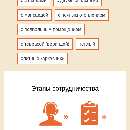
с 2 входами
с двумя спальнями
с мансардой
с печным отоплением
с подвальным помещением
с террасой (верандой)
теплый
элитные каркасники
Этапы сотрудничества