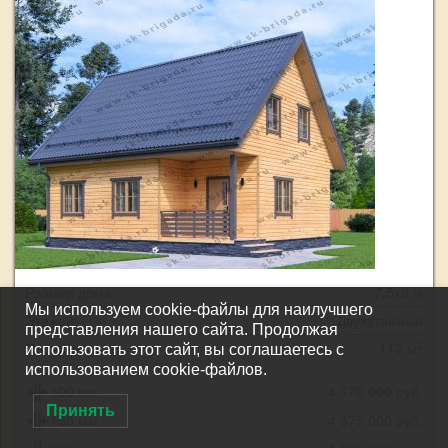
Размер дома:
7,5х9 м
Мы используем cookie-файлы для наилучшего
Этажей:
Двухэтажный
представления нашего сайта. Продолжая
2
Площадь:
112 м
использовать этот сайт, вы соглашаетесь с
использованием cookie-файлов.
100 мм
4 170 000 руб.
Принять
150 мм
4 375 000 руб.