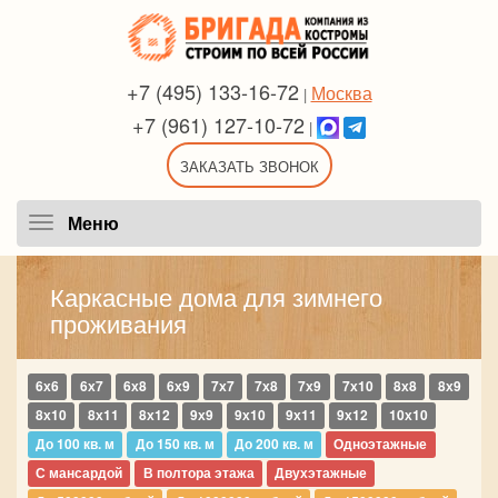
+7 (495) 133-16-72
Москва
|
+7 (961) 127-10-72
|
ЗАКАЗАТЬ ЗВОНОК
Меню
Меню
Каркасные дома для зимнего
проживания
6х6
6х7
6х8
6х9
7х7
7х8
7х9
7х10
8х8
8х9
8х10
8х11
8х12
9х9
9х10
9х11
9х12
10х10
До 100 кв. м
До 150 кв. м
До 200 кв. м
Одноэтажные
С мансардой
В полтора этажа
Двухэтажные