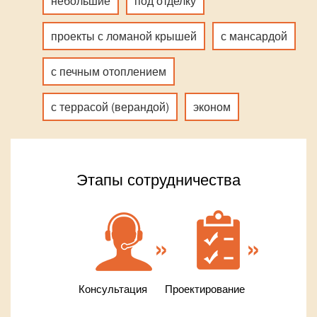
небольшие
под отделку
проекты с ломаной крышей
с мансардой
с печным отоплением
с террасой (верандой)
эконом
Этапы сотрудничества
Консультация
Проектирование