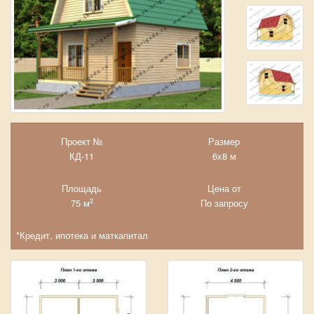
Проект №
Размер
КД-11
6х8 м
Площадь
Цена от
2
75 м
По запросу
*Кредит, ипотека и маткапитал