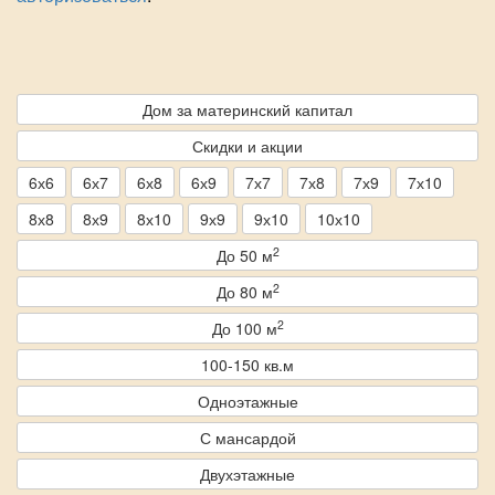
Дом за материнский капитал
Скидки и акции
6х6
6х7
6х8
6х9
7х7
7х8
7х9
7х10
8х8
8х9
8х10
9х9
9х10
10х10
2
До 50 м
2
До 80 м
2
До 100 м
100-150 кв.м
Одноэтажные
С мансардой
Двухэтажные