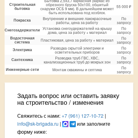
Бытовка 2,5х3,7 каркасная (каркас из
Строительная
обрезного бруска 50х100, обшитый
55 000 ₽
бытовка
снаружи ОСБ 9 мм). В дальнейшем может
быть использована под хозблок.
Внутренние и внешние лакокрасочные
По
Покраска
работы, цена за работу
запросу
Установка снегоудержателей на крышу
По
Снегозадержатели
дома, цена за работу + материал
запросу
Водосточная
По
Пластиковая, цена за работу + материал
система
запросу
Разводка скрытой электрики и
По
Электрика
осветительных приборов
запросу
Разводка труб ГВС, ХВС,
По
Сантехника
канализационных труб до мокрых зон
запросу
По
Инженерные сети
Монтаж скважины и септика
запросу
Задать вопрос или оставить заявку
на строительство / изменения
Свяжитесь с нами:
+7 (961) 127-10-72
|
info@sk-brigada.ru
|
или заполните
форму ниже: