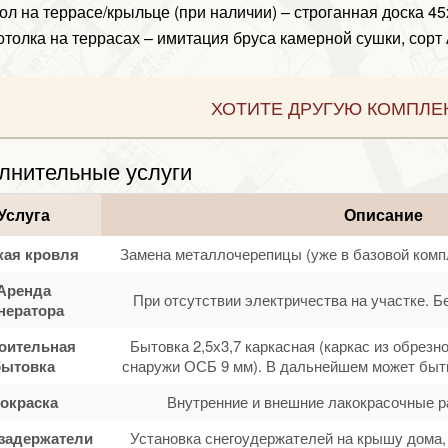
ол на террасе/крыльце (при наличии) – строганная доска 4
отолка на террасах – имитация бруса камерной сушки, сорт 
ХОТИТЕ ДРУГУЮ КОМПЛЕ
лнительные услуги
Услуга
Описание
кая кровля
Замена металлочерепицы (уже в базовой комп
Аренда
При отсутствии электричества на участке. Б
нератора
оительная
Бытовка 2,5х3,7 каркасная (каркас из обрезн
бытовка
снаружи ОСБ 9 мм). В дальнейшем может быть
окраска
Внутренние и внешние лакокрасочные р
задержатели
Установка снегоудержателей на крышу дома, 