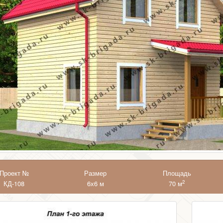
Проект №
Размер
Площадь
2
КД-108
6х6 м
70 м