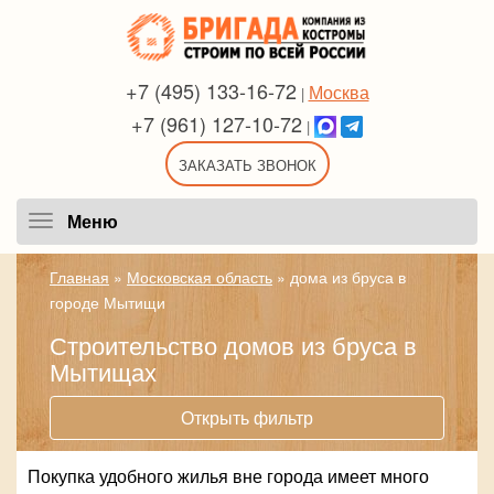
+7 (495) 133-16-72
Москва
|
+7 (961) 127-10-72
|
ЗАКАЗАТЬ ЗВОНОК
Меню
Меню
Главная
»
Московская область
»
дома из бруса в
городе Мытищи
Строительство домов из бруса в
Мытищах
Открыть фильтр
Покупка удобного жилья вне города имеет много