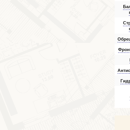
Ба
Ст
Обре
Фрон
Антис
Гид