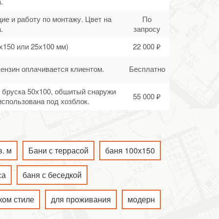
.
ие и работу по монтажу. Цвет на
По
.
запросу
х150 или 25х100 мм)
22 000 ₽
Бензин оплачивается клиентом.
Бесплатно
го бруска 50х100, обшитый снаружи
55 000 ₽
спользована под хозблок.
в. м
Бани с террасой
баня 100х150
са
баня с беседкой
ком стиле
для проживания
модерн