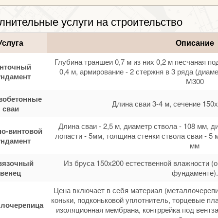
лнительные услуги на строительство
Услуга
Описание
Глубина траншеи 0,7 м из них 0,2 м песчаная по
нточный
0,4 м, армирование - 2 стержня в 3 ряда (диам
ндамент
М300
зобетонные
Длина сваи 3-4 м, сечение 150х
сваи
Длина сваи - 2,5 м, диаметр ствола - 108 мм, 
о-винтовой
лопасти - 5мм, толщина стенки ствола сваи - 5 
ндамент
мм
вязочный
Из бруса 150х200 естественной влажности (
венец
фундаменте).
Цена включает в себя материал (металлочерепи
коньки, подконьковой уплотнитель, торцевые пла
лочерепица
изоляционная мембрана, контррейка под вентза