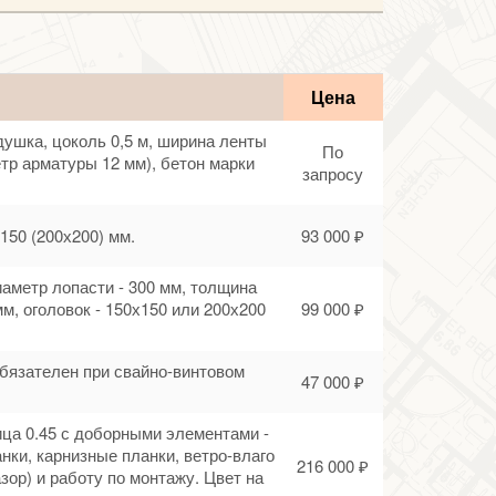
Цена
душка, цоколь 0,5 м, ширина ленты
По
етр арматуры 12 мм), бетон марки
запросу
150 (200х200) мм.
93 000 ₽
диаметр лопасти - 300 мм, толщина
мм, оголовок - 150х150 или 200х200
99 000 ₽
обязателен при свайно-винтовом
47 000 ₽
ца 0.45 с доборными элементами -
нки, карнизные планки, ветро-влаго
216 000 ₽
зор) и работу по монтажу. Цвет на