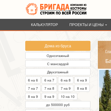
КАЛЬКУЛЯТОР
ПРОЕКТЫ И ЦЕНЫ
Дома из бруса
Гла
Одноэтажный
Ба
С мансардой
Двухэтажный
6 на 6
6 на 7
6 на 8
6 на 9
7 на 7
7 на 8
7 на 9
8 на 8
8 на 9
9 на 9
10 на 10
до 500000 руб