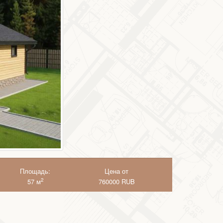
Площадь:
Цена от
2
57 м
760000
RUB