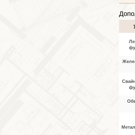
Допо
Ле
фу
Желе
Свайн
фу
Об
Метал