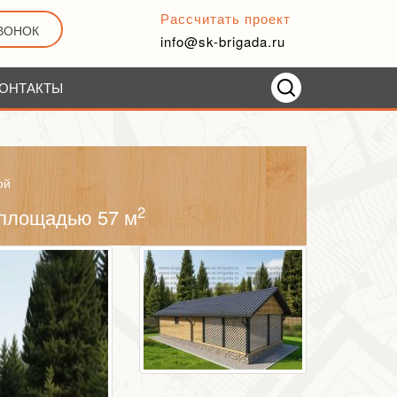
Рассчитать проект
ЗВОНОК
info@sk-brigada.ru
ОНТАКТЫ
ой
2
 площадью 57 м