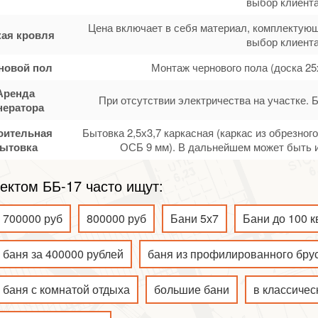
выбор клиента
Цена включает в себя материал, комплектующ
кая кровля
выбор клиента
новой пол
Монтаж чернового пола (доска 25
Аренда
При отсутствии электричества на участке. 
нератора
оительная
Бытовка 2,5х3,7 каркасная (каркас из обрезно
ытовка
ОСБ 9 мм). В дальнейшем может быть и
ектом ББ-17 часто ищут:
700000 руб
800000 руб
Бани 5х7
Бани до 100 к
баня за 400000 рублей
баня из профилированного бру
баня с комнатой отдыха
большие бани
в классичес