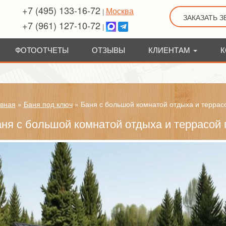
+7 (495) 133-16-72
Москва
|
ЗАКАЗАТЬ 
+7 (961) 127-10-72
|
ФОТООТЧЕТЫ
ОТЗЫВЫ
КЛИЕНТАМ
К
вная
»
Баня под ключ
»
Баня с большой комнатой отдыха и террас
ня с большой комнатой отдыха и террасой