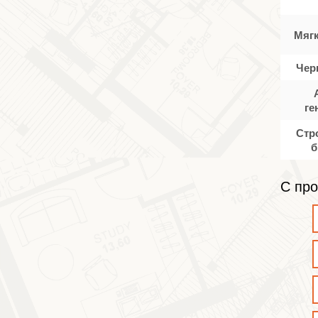
Мяг
Чер
ге
Стр
б
С про