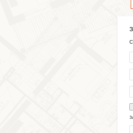
З
С
З