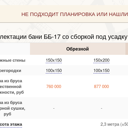
НЕ ПОДХОДИТ ПЛАНИРОВКА ИЛИ НАШЛИ
лектации бани ББ-17 со сборкой под усадку 
Обрезной
жные стены
150x150
150x200
регородки
100x150
100x150
а из бруса
тественной
760 000
877 000
жности, руб
а из бруса
рной сушки,
-
-
руб
ота этажа
2,3 метра (±5