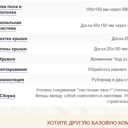
лки пола и
100х150 мм через 59
потолка
ропильная
Доска 50х150 мм через 
система
шетка крыши
Доска 2
тоны крыши
Доска 25х150 мм
Кровля
Временная "под ус
ептирование
Обработка нижнего 
роизоляция
Рубероид в два с
Угловое соединение "ласточкин хвост" (теплы
Сборка
Венцы между собой скрепляются нагелями. У
строительс
ХОТИТЕ ДРУГУЮ БАЗОВУЮ КО