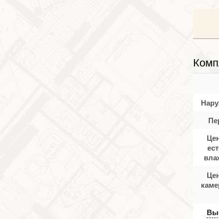
Комп
Нару
Пе
Цен
ес
вла
Цен
каме
Выс