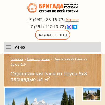
+7 (495) 133-16-72
Москва
|
+7 (961) 127-10-72
|
ЗАКАЗАТЬ ЗВОНОК
Меню
Меню
Главная
»
Баня под ключ
»
Одноэтажная баня из
бруса 8х8
Одноэтажная баня из бруса 8х8
2
площадью 54 м