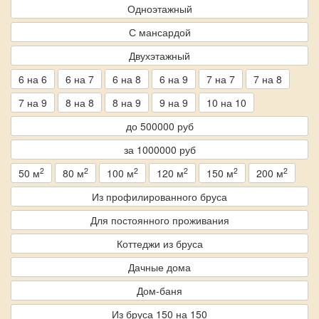
Одноэтажный
С мансардой
Двухэтажный
6 на 6
6 на 7
6 на 8
6 на 9
7 на 7
7 на 8
7 на 9
8 на 8
8 на 9
9 на 9
10 на 10
до 500000 руб
за 1000000 руб
2
2
2
2
2
2
50 м
80 м
100 м
120 м
150 м
200 м
Из профилированного бруса
Для постоянного проживания
Коттеджи из бруса
Дачные дома
Дом-баня
Из бруса 150 на 150