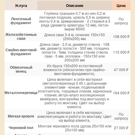
Услуга
Описание
Цена
Глубина траншеи 0,7 м из них 0,2 м
песчаная подушка, цоколь 0,5 м, ширина
Ленточный
По
ленты 0,4 м, армирование - 2 стержня в 3
фундамент
запросу
ряда (диаметр арматуры 12 мм), бетон
марки М300
Железобетонные
Длина сваи 3-4 м, сечение 150х150
108 000 ₽
сваи
(200х200) мм.
Длина сваи - 2,5 м, диаметр ствола - 108
мм, диаметр лопасти - 300 мм, толщина
Свайно-винтовой
лопасти - 5мм, толщина стенки ствола
115 000 ₽
фундамент
сваи - 5 мм, оголовок - 150х150 или
200х200 мм
Из бруса 150х200 естественной
Обвязочный
влажности (обязателен при свайно-
47 000 ₽
венец
винтовом фундаменте).
Цена включает в себя материал
(металлочерепица 0.45 с доборными
элементами - коньки, подконьковой
уплотнитель, торцевые планки, карнизные
Металлочерепица
164 000 ₽
планки, ветро-влаго изоляционная
мембрана, контррейка под вентзазор) и
работу по монтажу. Цвет на выбор
клиента.
Цена включает в себя материал,
По
Мягкая кровля
комплектующие и работу по монтажу. Цвет
запросу
на выбор клиента.
Монтаж чернового пола (доска 25х150 или
Черновой пол
27 000 ₽
25х100 мм)