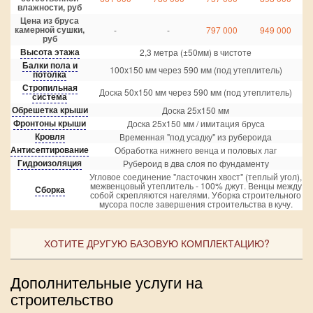
влажности, руб
Цена из бруса
камерной сушки,
-
-
797 000
949 000
руб
Высота этажа
2,3 метра (±50мм) в чистоте
Балки пола и
100х150 мм через 590 мм (под утеплитель)
потолка
Стропильная
Доска 50х150 мм через 590 мм (под утеплитель)
система
Обрешетка крыши
Доска 25х150 мм
Фронтоны крыши
Доска 25х150 мм / имитация бруса
Кровля
Временная "под усадку" из рубероида
Антисептирование
Обработка нижнего венца и половых лаг
Гидроизоляция
Рубероид в два слоя по фундаменту
Угловое соединение "ласточкин хвост" (теплый угол),
межвенцовый утеплитель - 100% джут. Венцы между
Сборка
собой скрепляются нагелями. Уборка строительного
мусора после завершения строительства в кучу.
ХОТИТЕ ДРУГУЮ БАЗОВУЮ КОМПЛЕКТАЦИЮ?
Дополнительные услуги на
строительство