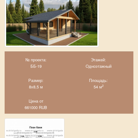
№ проекта:
Этажей:
ББ-19
Одноэтажный
Размер:
Площадь:
2
8х8,5 м
54 м
Цена от
661000
RUB