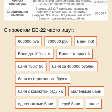
Аренда
При отсутствии электричества на участке.
Бесплатно
генератора
Бензин оплачивается клиентом.
Бытовка 2,5х3,7 каркасная (каркас из
Строительная
обрезного бруска 50х100, обшитый
55 000 ₽
бытовка
снаружи ОСБ 9 мм). В дальнейшем может
быть использована под хозблок.
С проектом ББ-22 часто ищут:
600000 руб
700000 руб
Бани 7х8
Бани до 100 кв. м
Бани с террасой
баня 150х150
баня за 400000 рублей
баня из строганного бруса
баня с комнатой отдыха
маленькие бани
одноэтажные бани
сруб бани
шале