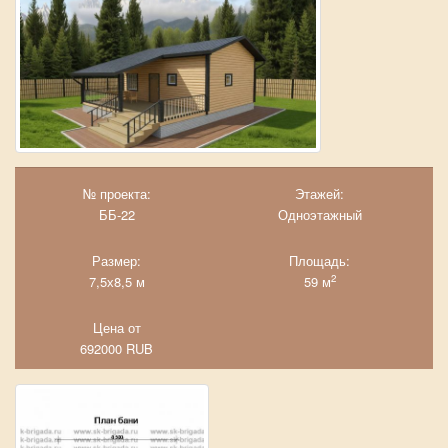
№ проекта:
Этажей:
ББ-22
Одноэтажный
Размер:
Площадь:
2
7,5х8,5 м
59 м
Цена от
692000
RUB