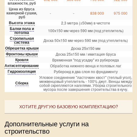
влажности, руб
Цена из бруса
камерной сушки,
-
-
838 000
975 000
руб
Высота этажа
2,3 метра (±50мм) в чистоте
Балки пола и
100х150 мм через 590 мм (под утеплитель)
потолка
Стропильная
Доска 50х150 мм через 590 мм (под утеплитель)
система
Обрешетка крыши
Доска 25х150 мм
Фронтоны крыши
Доска 25х150 мм / имитация бруса
Кровля
Временная "под усадку" из рубероида
Антисептирование
Обработка нижнего венца и половых лаг
Гидроизоляция
Рубероид в два слоя по фундаменту
Угловое соединение "ласточкин хвост" (теплый угол),
межвенцовый утеплитель - 100% джут. Венцы между
Сборка
собой скрепляются нагелями. Уборка строительного
мусора после завершения строительства в кучу.
ХОТИТЕ ДРУГУЮ БАЗОВУЮ КОМПЛЕКТАЦИЮ?
Дополнительные услуги на
строительство