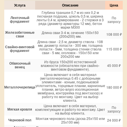
Услуга
Описание
Цена
Глубина траншеи 0,7 м из них 0,2 м
песчаная подушка, цоколь 0,5 м, ширина
Ленточный
По
ленты 0,4 м, армирование - 2 стержня в 3
фундамент
запросу
ряда (диаметр арматуры 12 мм), бетон
марки М300
Железобетонные
Длина сваи 3-4 м, сечение 150х150
108 000 ₽
сваи
(200х200) мм.
Длина сваи - 2,5 м, диаметр ствола - 108
мм, диаметр лопасти - 300 мм, толщина
Свайно-винтовой
лопасти - 5мм, толщина стенки ствола
115 000 ₽
фундамент
сваи - 5 мм, оголовок - 150х150 или
200х200 мм
Из бруса 150х200 естественной
Обвязочный
влажности (обязателен при свайно-
45 000 ₽
венец
винтовом фундаменте).
Цена включает в себя материал
(металлочерепица 0.45 с доборными
элементами - коньки, подконьковой
уплотнитель, торцевые планки, карнизные
Металлочерепица
180 000 ₽
планки, ветро-влаго изоляционная
мембрана, контррейка под вентзазор) и
работу по монтажу. Цвет на выбор
клиента.
Цена включает в себя материал,
По
Мягкая кровля
комплектующие и работу по монтажу. Цвет
запросу
на выбор клиента.
Монтаж чернового пола (доска 25х150 или
Черновой пол
24 000 ₽
25х100 мм)