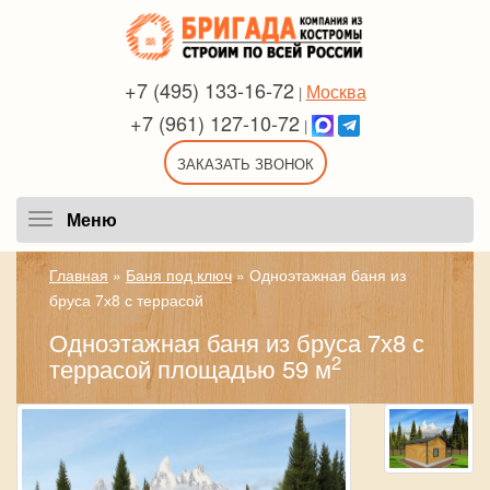
+7 (495) 133-16-72
Москва
|
+7 (961) 127-10-72
|
ЗАКАЗАТЬ ЗВОНОК
Меню
Меню
Главная
»
Баня под ключ
»
Одноэтажная баня из
бруса 7х8 с террасой
Одноэтажная баня из бруса 7х8 с
2
террасой площадью 59 м