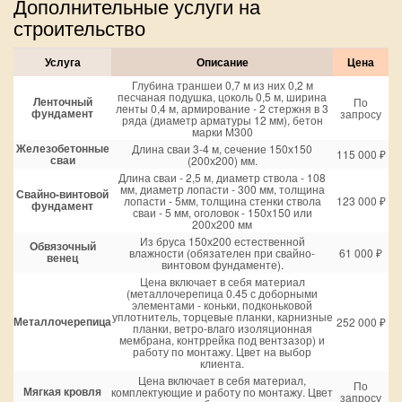
Дополнительные услуги на
строительство
Услуга
Описание
Цена
Глубина траншеи 0,7 м из них 0,2 м
песчаная подушка, цоколь 0,5 м, ширина
Ленточный
По
ленты 0,4 м, армирование - 2 стержня в 3
фундамент
запросу
ряда (диаметр арматуры 12 мм), бетон
марки М300
Железобетонные
Длина сваи 3-4 м, сечение 150х150
115 000 ₽
сваи
(200х200) мм.
Длина сваи - 2,5 м, диаметр ствола - 108
мм, диаметр лопасти - 300 мм, толщина
Свайно-винтовой
лопасти - 5мм, толщина стенки ствола
123 000 ₽
фундамент
сваи - 5 мм, оголовок - 150х150 или
200х200 мм
Из бруса 150х200 естественной
Обвязочный
влажности (обязателен при свайно-
61 000 ₽
венец
винтовом фундаменте).
Цена включает в себя материал
(металлочерепица 0.45 с доборными
элементами - коньки, подконьковой
уплотнитель, торцевые планки, карнизные
Металлочерепица
252 000 ₽
планки, ветро-влаго изоляционная
мембрана, контррейка под вентзазор) и
работу по монтажу. Цвет на выбор
клиента.
Цена включает в себя материал,
По
Мягкая кровля
комплектующие и работу по монтажу. Цвет
запросу