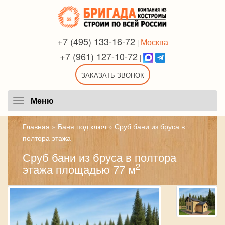
+7 (495) 133-16-72
Москва
|
+7 (961) 127-10-72
|
ЗАКАЗАТЬ ЗВОНОК
Меню
Меню
Главная
»
Баня под ключ
»
Сруб бани из бруса в
полтора этажа
Сруб бани из бруса в полтора
2
этажа площадью 77 м