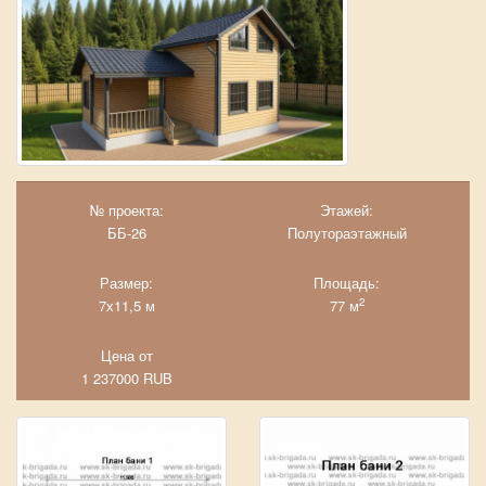
№ проекта:
Этажей:
ББ-26
Полутораэтажный
Размер:
Площадь:
2
7х11,5 м
77 м
Цена от
1 237000
RUB