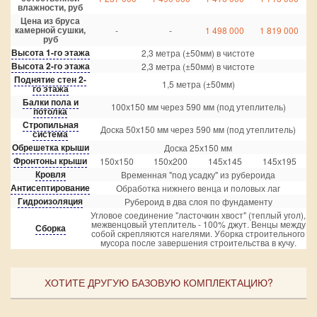
влажности, руб
Цена из бруса
камерной сушки,
-
-
1 498 000
1 819 000
руб
Высота 1-го этажа
2,3 метра (±50мм) в чистоте
Высота 2-го этажа
2,3 метра (±50мм) в чистоте
Поднятие стен 2-
1,5 метра (±50мм)
го этажа
Балки пола и
100х150 мм через 590 мм (под утеплитель)
потолка
Стропильная
Доска 50х150 мм через 590 мм (под утеплитель)
система
Обрешетка крыши
Доска 25х150 мм
Фронтоны крыши
150х150
150х200
145х145
145х195
Кровля
Временная "под усадку" из рубероида
Антисептирование
Обработка нижнего венца и половых лаг
Гидроизоляция
Рубероид в два слоя по фундаменту
Угловое соединение "ласточкин хвост" (теплый угол),
межвенцовый утеплитель - 100% джут. Венцы между
Сборка
собой скрепляются нагелями. Уборка строительного
мусора после завершения строительства в кучу.
ХОТИТЕ ДРУГУЮ БАЗОВУЮ КОМПЛЕКТАЦИЮ?