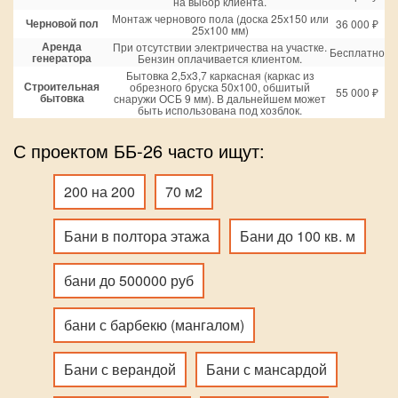
на выбор клиента.
Монтаж чернового пола (доска 25х150 или
Черновой пол
36 000 ₽
25х100 мм)
Аренда
При отсутствии электричества на участке.
Бесплатно
генератора
Бензин оплачивается клиентом.
Бытовка 2,5х3,7 каркасная (каркас из
Строительная
обрезного бруска 50х100, обшитый
55 000 ₽
бытовка
снаружи ОСБ 9 мм). В дальнейшем может
быть использована под хозблок.
С проектом ББ-26 часто ищут:
200 на 200
70 м2
Бани в полтора этажа
Бани до 100 кв. м
бани до 500000 руб
бани с барбекю (мангалом)
Бани с верандой
Бани с мансардой