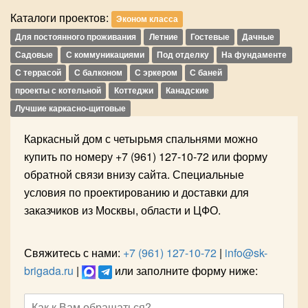
Каталоги проектов:
Эконом класса
Для постоянного проживания
Летние
Гостевые
Дачные
Садовые
С коммуникациями
Под отделку
На фундаменте
С террасой
С балконом
С эркером
С баней
проекты с котельной
Коттеджи
Канадские
Лучшие каркасно-щитовые
Каркасный дом с четырьмя спальнями можно
купить по номеру +7 (961) 127-10-72 или форму
обратной связи внизу сайта. Специальные
условия по проектированию и доставки для
заказчиков из Москвы, области и ЦФО.
Свяжитесь с нами:
+7 (961) 127-10-72
|
info@sk-
brigada.ru
|
или заполните форму ниже: