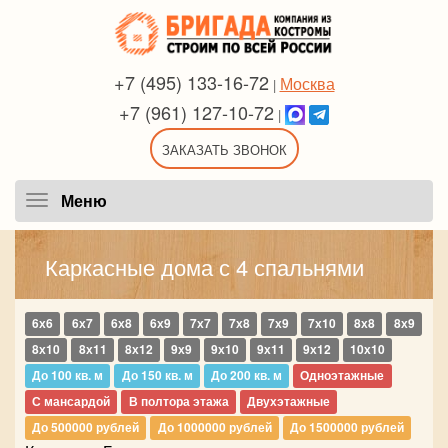
+7 (495) 133-16-72
Москва
|
+7 (961) 127-10-72
|
ЗАКАЗАТЬ ЗВОНОК
Меню
Меню
Каркасные дома с 4 спальнями
6х6
6х7
6х8
6х9
7х7
7х8
7х9
7х10
8х8
8х9
8х10
8х11
8х12
9х9
9х10
9х11
9х12
10х10
До 100 кв. м
До 150 кв. м
До 200 кв. м
Одноэтажные
С мансардой
В полтора этажа
Двухэтажные
До 500000 рублей
До 1000000 рублей
До 1500000 рублей