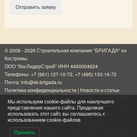
Отправить заявку
© 2006 - 2026 Строительная компания "БРИГАДА"
из
Костромы
ООО "КосЛидерСтрой" ИНН 4400004624
Телефоны:
+7 (961) 127-10-72
,
+7 (495) 133-16-72
Почта:
info@sk-brigada.ru
Политика конфиденциальности
|
Новости и статьи
Строим в Москве (Московской области), ЦФО, ПФО,
Мы используем cookie-файлы для наилучшего
СЗФО и ЮФО.
представления нашего сайта. Продолжая
Ежедневно с 8:00 до 19:00
использовать этот сайт, вы соглашаетесь с
использованием cookie-файлов.
Адрес: Москва, ул. Дорогобужская 14 ст40
Информация на сайте не является публичной офертой
Принять