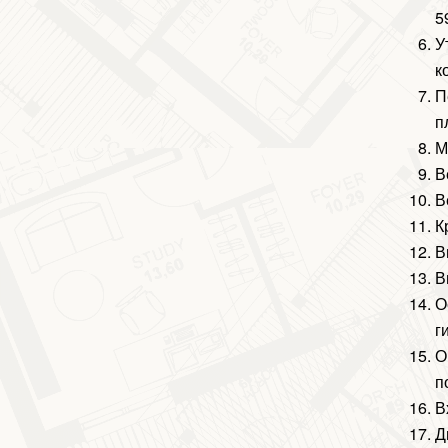
5
У
к
П
п
М
В
В
К
В
В
О
г
О
п
В
Д