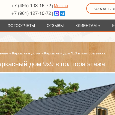
+7 (495) 133-16-72
Москва
|
ЗАКАЗАТЬ 
+7 (961) 127-10-72
|
ФОТООТЧЕТЫ
ОТЗЫВЫ
КЛИЕНТАМ
К
вная
»
Каркасные дома
»
Каркасный дом 9х9 в полтора этажа
аркасный дом 9х9 в полтора этажа