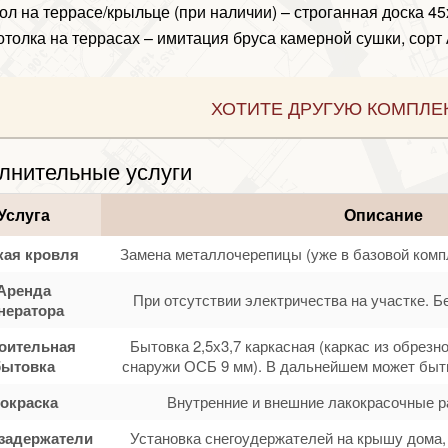
ол на террасе/крыльце (при наличии) – строганная доска 4
отолка на террасах – имитация бруса камерной сушки, сорт 
ХОТИТЕ ДРУГУЮ КОМПЛЕ
лнительные услуги
Услуга
Описание
кая кровля
Замена металлочерепицы (уже в базовой комп
Аренда
При отсутствии электричества на участке. Б
нератора
оительная
Бытовка 2,5х3,7 каркасная (каркас из обрезн
бытовка
снаружи ОСБ 9 мм). В дальнейшем может быть
окраска
Внутренние и внешние лакокрасочные р
задержатели
Установка снегоудержателей на крышу дома, 