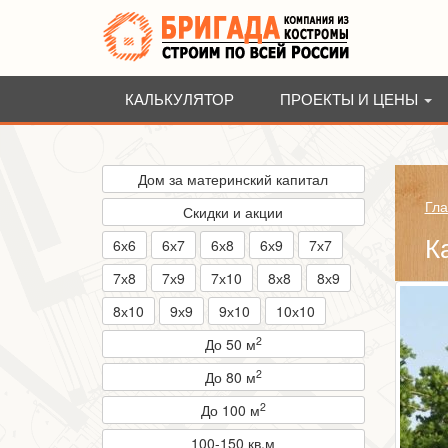
КАЛЬКУЛЯТОР
ПРОЕКТЫ И ЦЕНЫ
Дом за материнский капитал
Гла
Скидки и акции
К
6х6
6х7
6х8
6х9
7х7
7х8
7х9
7х10
8х8
8х9
8х10
9х9
9х10
10х10
2
До 50 м
2
До 80 м
2
До 100 м
100-150 кв.м