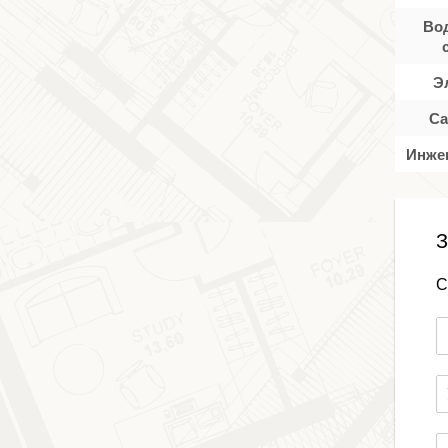
Во
Э
Са
Инже
З
С