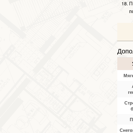
П
п
Допо
Мяг
ге
Стр
П
Снего