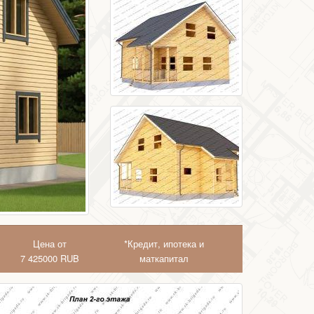
Цена от
*Кредит, ипотека и
7 425000
RUB
маткапитал