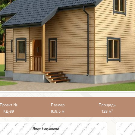
Проект №
Размер
Площадь
2
КД-89
9х9,5 м
128 м