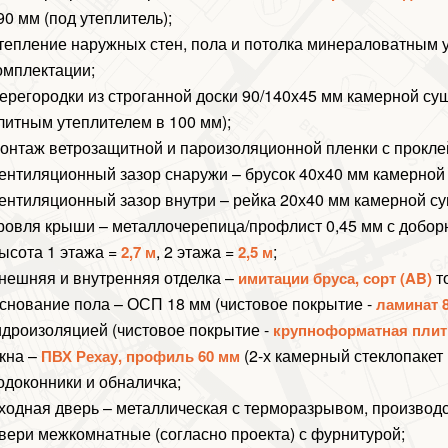
90 мм (под утеплитель);
тепление наружных стен, пола и потолка минераловатным 
омплектации;
ерегородки из строганной доски 90/140х45 мм камерной суш
литным утеплителем в 100 мм);
онтаж ветрозащитной и пароизоляционной пленки с прокл
ентиляционный зазор снаружи – брусок 40х40 мм камерной
ентиляционный зазор внутри – рейка 20х40 мм камерной су
ровля крыши – металлочерепица/профлист 0,45 мм с добор
ысота 1 этажа =
, 2 этажа =
;
2,7 м
2,5 м
нешняя и внутренняя отделка –
т
имитации бруса, сорт (AB)
снование пола – ОСП 18 мм (чистовое покрытие -
ламинат 8
идроизоляцией (чистовое покрытие -
крупноформатная плит
кна –
(2-х камерный стеклопакет в
ПВХ Рехау, профиль 60 мм
одоконники и обналичка;
ходная дверь – металлическая с терморазрывом, производс
вери межкомнатные (согласно проекта) с фурнитурой;