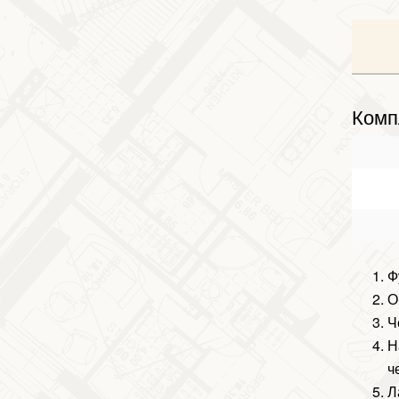
Комп
Ф
О
Ч
Н
ч
Л