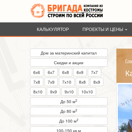
КАЛЬКУЛЯТОР
ПРОЕКТЫ И ЦЕНЫ
Дом за материнский капитал
Гла
Скидки и акции
К
6х6
6х7
6х8
6х9
7х7
7х8
7х9
7х10
8х8
8х9
8х10
9х9
9х10
10х10
2
До 50 м
2
До 80 м
2
До 100 м
100-150 кв.м