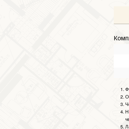
Комп
Ф
О
Ч
Н
ч
Л