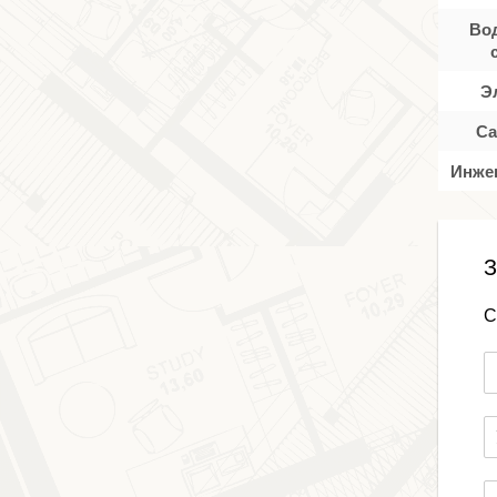
Во
Э
Са
Инже
З
С