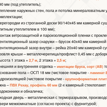
90 мм (под утеплитель);
тепление наружных стен, пола и потолка минераловатным 
омплектации;
ерегородки из строганной доски 90/140х45 мм камерной суш
литным утеплителем в 100 мм);
онтаж ветрозащитной и пароизоляционной пленки с прокл
ентиляционный зазор снаружи – брусок 40х40 мм камерной
ентиляционный зазор внутри – рейка 20х40 мм камерной су
ровля крыши – металлочерепица/профлист 0,45 мм с добор
ысота 1 этажа =
, 2 этажа =
;
2,7 м
2,5 м
нешняя и внутренняя отделка –
т
имитации бруса, сорт (AB)
снование пола – ОСП 18 мм (чистовое покрытие -
ламинат 8
идроизоляцией (чистовое покрытие -
крупноформатная плит
кна –
(2-х камерный стеклопакет в
ПВХ Рехау, профиль 60 мм
одоконники и обналичка;
ходная дверь – металлическая с терморазрывом, производс
вери межкомнатные (согласно проекта) с фурнитурой;