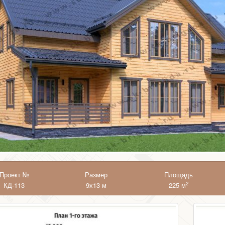
Проект №
Размер
Площадь
2
КД-113
9х13 м
225 м