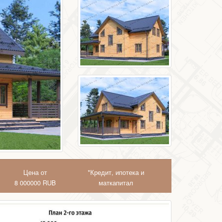
Цена от
*Кредит, ипотека и
8 000000
RUB
маткапитал