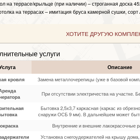
ол на террасе/крыльце (при наличии) – строганная доска 4
отолка на террасах – имитация бруса камерной сушки, сорт 
ХОТИТЕ ДРУГУЮ КОМПЛЕ
лнительные услуги
Услуга
Описание
кая кровля
Замена металлочерепицы (уже в базовой комп
Аренда
При отсутствии электричества на участке. Б
нератора
оительная
Бытовка 2,5х3,7 каркасная (каркас из обрезн
бытовка
снаружи ОСБ 9 мм). В дальнейшем может быть
окраска
Внутренние и внешние лакокрасочные р
задержатели
Установка снегоудержателей на крышу дома, 