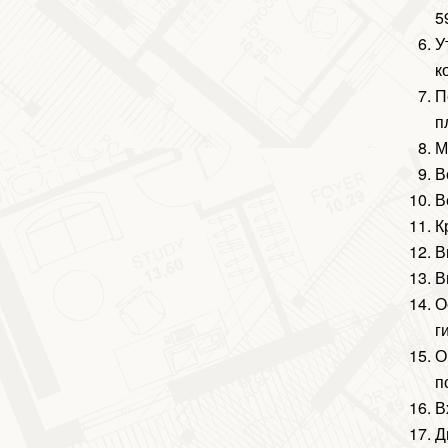
5
У
к
П
п
М
В
В
К
В
В
О
г
О
п
В
Д