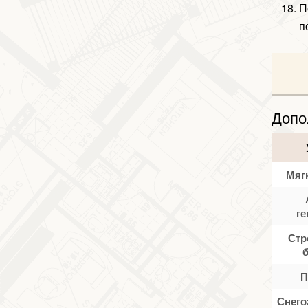
П
п
Допо
Мяг
ге
Стр
П
Снего